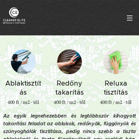
Ablaktisztít
Redőny
Reluxa
ás
takarítás
tisztítás
400 ft / m2 - től
400 ft / m2 - től
400 ft / m2 - től
Az egyik legnehezebben és legtöbbször kihagyott
takarítási feladat az ablakok, redőnyök, függönyök és
szúnyoghálók tisztítása, pedig nincs szebb a tiszta