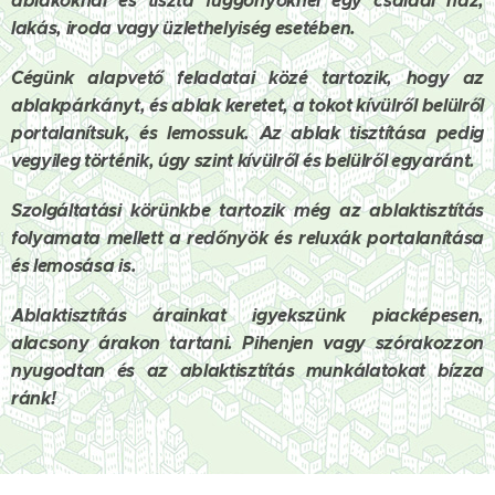
ablakoknál és tiszta függönyöknél egy családi ház,
lakás, iroda vagy üzlethelyiség esetében.
Cégünk alapvető feladatai közé tartozik, hogy az
ablakpárkányt, és ablak keretet, a tokot kívülről belülről
portalanítsuk, és lemossuk. Az
ablak tisztítása
pedig
vegyileg történik, úgy szint kívülről és belülről egyaránt.
Szolgáltatási körünkbe tartozik még az
ablaktisztítás
folyamata mellett a redőnyök és reluxák portalanítása
és lemosása is.
Ablaktisztítás árainkat igyekszünk piacképesen,
alacsony árakon tartani. Pihenjen vagy szórakozzon
nyugodtan és az ablaktisztítás munkálatokat bízza
ránk!