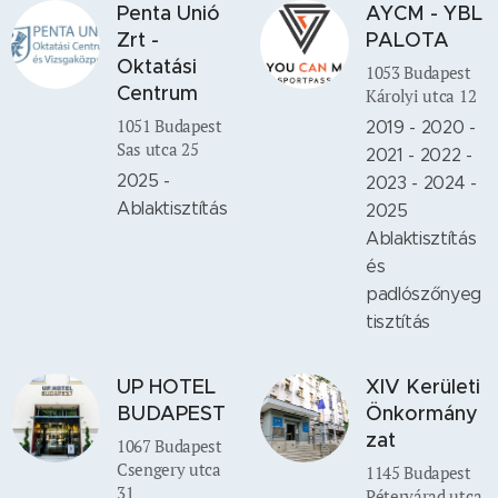
Penta Unió
AYCM - YBL
Zrt -
PALOTA
Oktatási
1053 Budapest
Centrum
Károlyi utca 12
1051 Budapest
2019 - 2020 -
Sas utca 25
2021 - 2022 -
2025 -
2023 - 2024 -
Ablaktisztítás
2025
Ablaktisztítás
és
padlószőnyeg
tisztítás
UP HOTEL
XIV Kerületi
BUDAPEST
Önkormány
zat
1067 Budapest
Csengery utca
1145 Budapest
31
Pétervárad utca