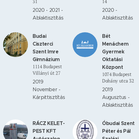
31
14
2020 - 2021 -
2020 -
Ablaktisztítás
Ablaktisztítás
Budai
Bét
Ciszterci
Menáchem
Szent Imre
Gyermek
Gimnázium
Oktatási
1114 Budapest
Központ
Villányi út 27
1074 Budapest
Dohány utca 32
2019
November -
2019
Kárpittisztítás
Augusztus -
Ablaktisztítás
RÁCZ KELET-
Óbudai Szent
PEST KFT
Péter és Pál
Autószalon
Szalézi