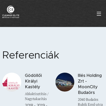
Referenciák
Gödöllői
Illés Holding
Királyi
Zrt -
Kastély
MoonCity
Budaörs
Ablaktisztítás /
Nagytakarítás
2040 Budaörs
Rubik Ernő utca
2018 - 2019 -